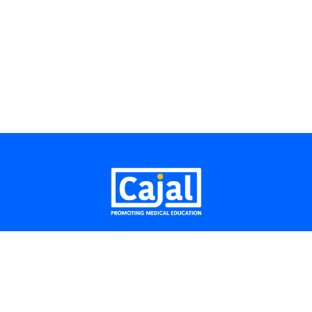
Aviso legal
Móvil: + (34) 919 075 901
E-mail:
info@cajalpme.com