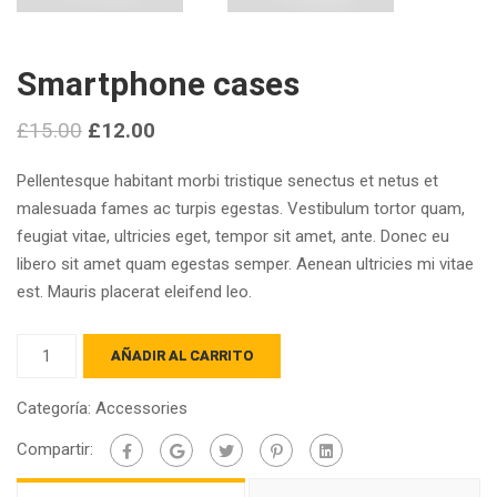
Smartphone cases
£
15.00
£
12.00
Pellentesque habitant morbi tristique senectus et netus et
malesuada fames ac turpis egestas. Vestibulum tortor quam,
feugiat vitae, ultricies eget, tempor sit amet, ante. Donec eu
libero sit amet quam egestas semper. Aenean ultricies mi vitae
est. Mauris placerat eleifend leo.
Smartphone
AÑADIR AL CARRITO
cases
cantidad
Categoría:
Accessories
Compartir: