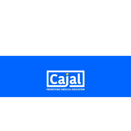
Aviso legal
Móvil: + (34) 919 075 901
E-mail:
info@cajalpme.com