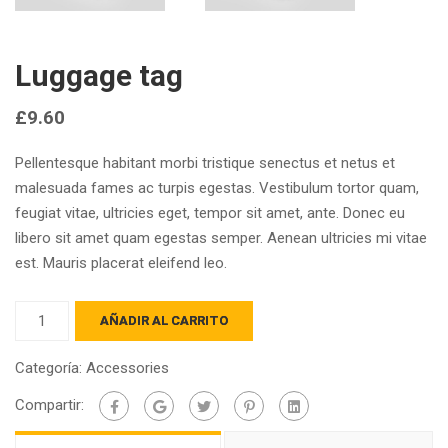
Luggage tag
£
9.60
Pellentesque habitant morbi tristique senectus et netus et
malesuada fames ac turpis egestas. Vestibulum tortor quam,
feugiat vitae, ultricies eget, tempor sit amet, ante. Donec eu
libero sit amet quam egestas semper. Aenean ultricies mi vitae
est. Mauris placerat eleifend leo.
Luggage
AÑADIR AL CARRITO
tag
cantidad
Categoría:
Accessories
Compartir: