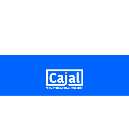
Aviso legal
Móvil: + (34) 919 075 901
E-mail:
info@cajalpme.com