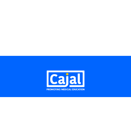
Aviso legal
Móvil: + (34) 919 075 901
E-mail:
info@cajalpme.com