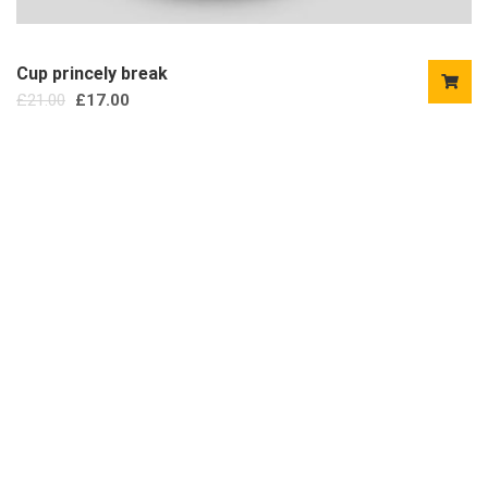
Cup princely break
£
21.00
£
17.00