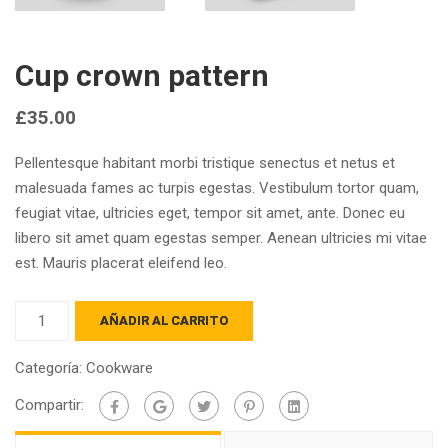
Cup crown pattern
£
35.00
Pellentesque habitant morbi tristique senectus et netus et
malesuada fames ac turpis egestas. Vestibulum tortor quam,
feugiat vitae, ultricies eget, tempor sit amet, ante. Donec eu
libero sit amet quam egestas semper. Aenean ultricies mi vitae
est. Mauris placerat eleifend leo.
Cup
AÑADIR AL CARRITO
crown
pattern
Categoría:
Cookware
cantidad
Compartir: