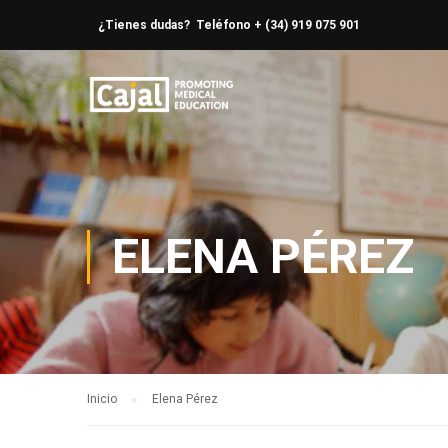
¿Tienes dudas? Teléfono + (34) 919 075 901
ELENA PÉREZ
Inicio
Elena Pérez