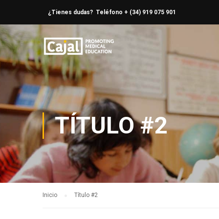
¿Tienes dudas? Teléfono + (34) 919 075 901
TÍTULO #2
Inicio
Título #2