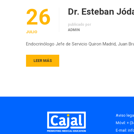
26
Dr. Esteban Jód
publicado por
ADMIN
JULIO
Endocrinólogo Jefe de Servicio Quiron Madrid, Juan Br
LEER MÁS
Aviso lega
Móvil: + (
E-mail:
in