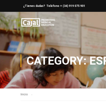
¿Tienes dudas? Teléfono + (34) 919 075 901
CATEGORY: ES
Inicio