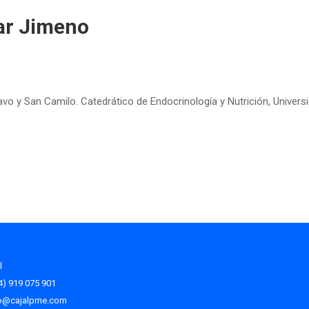
ar Jimeno
avo y San Camilo. Catedrático de Endocrinología y Nutrición, Univer
l
34) 919 075 901
fo@cajalpme.com