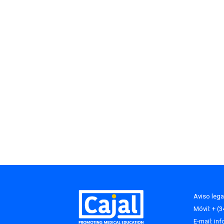
Aviso lega
Móvil: + (
E-mail:
in