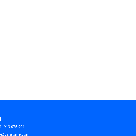
l
34) 919 075 901
fo@cajalpme.com