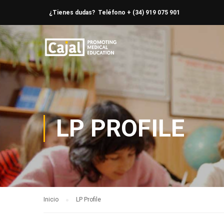
¿Tienes dudas? Teléfono + (34) 919 075 901
LP PROFILE
Inicio
LP Profile